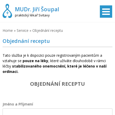
Skip
MUDr. Jiří Šoupal
to
content
praktický lékař Svitavy
Home
»
Service
»
Objednání receptu
Objednání receptu
Tato služba je k dispozici pouze registrovaným pacientům a
vztahuje se
pouze na léky
, které užíváte dlouhodobě v rámci
léčby
stabilizovaného onemocnění, které je léčeno v naší
ordinaci.
OBJEDNÁNÍ RECEPTU
Jméno a Příjmení